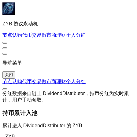
ZYB 协议永动机
节点认购
代币交易
做市商理财
个人
分红
导航菜单
关闭
节点认购
代币交易
做市商理财
个人
分红
分红数据来自链上 DividendDistributor，持币分红为实时累
计，用户手动领取。
持币累计入池
累计进入 DividendDistributor 的 ZYB
-
ZYB