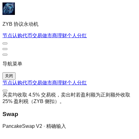
ZYB 协议永动机
节点认购
代币交易
做市商理财
个人
分红
导航菜单
关闭
节点认购
代币交易
做市商理财
个人
分红
买卖均收取 4.5% 交易税，卖出时若盈利额为正则额外收取
25% 盈利税（ZYB 侧扣）。
Swap
PancakeSwap V2 · 精确输入